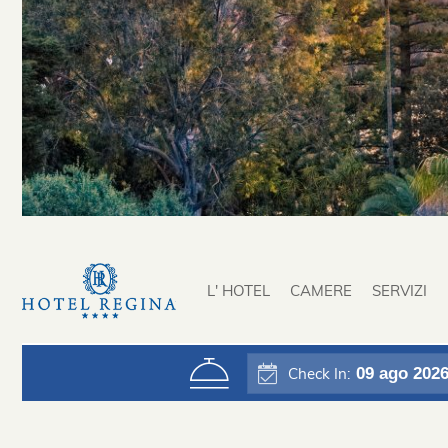
L' HOTEL
CAMERE
SERVIZI
09
ago 202
Check In: