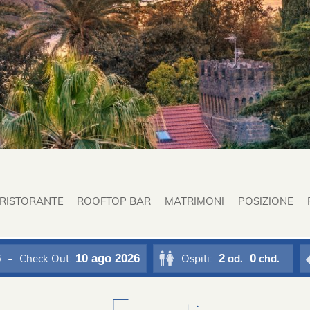
RISTORANTE
ROOFTOP BAR
MATRIMONI
POSIZIONE
6
10
ago 2026
2
0
Check Out:
Ospiti:
ad.
chd.